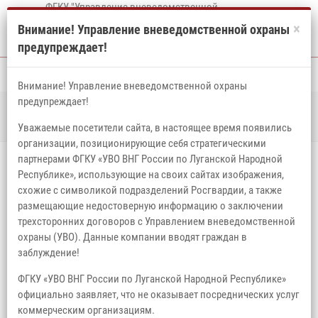
ФГКУ "Управление вневедомственной
охраны войск национальной гвардии
×
Внимание! Управление вневедомственной охраны
Российской Федерации по Луганской
предупреждает!
Народной Республике"
Внимание! Управление вневедомственной охраны
предупреждает!
Главная
Новости
Директор Росгвардии Герой России генерал армии
Виктор Золотов поздравил личный состав и ветеранов подразделений
Уважаемые посетители сайта, в настоящее время появились
вневедомственной охраны с профессиональным праздником
организации, позиционирующие себя стратегическими
ДИРЕКТОР РОСГВАРДИИ ГЕРОЙ
партнерами ФГКУ «УВО ВНГ России по Луганской Народной
Республике», использующие на своих сайтах изображения,
РОССИИ ГЕНЕРАЛ АРМИИ ВИКТОР
схожие с символикой подразделений Росгвардии, а также
размещающие недостоверную информацию о заключении
ЗОЛОТОВ ПОЗДРАВИЛ ЛИЧНЫЙ СОСТАВ
трехсторонних договоров с Управлением вневедомственной
И ВЕТЕРАНОВ ПОДРАЗДЕЛЕНИЙ
охраны (УВО). Данные компании вводят граждан в
заблуждение!
ВНЕВЕДОМСТВЕННОЙ ОХРАНЫ С
ФГКУ «УВО ВНГ России по Луганской Народной Республике»
ПРОФЕССИОНАЛЬНЫМ ПРАЗДНИКОМ
официально заявляет, что не оказывает посреднических услуг
коммерческим организациям.
29 октября 2025, 10:09