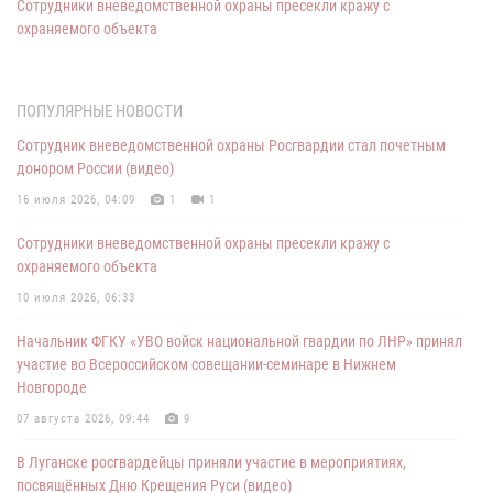
Сотрудники вневедомственной охраны пресекли кражу с
охраняемого объекта
10 июля 2026, 06:33
Делегация Росгвардии приняла участие в Техническом совете
ПОПУЛЯРНЫЕ НОВОСТИ
Департамента охраны Министерства внутренних дел Республики
Сотрудник вневедомственной охраны Росгвардии стал почетным
Беларусь
донором России (видео)
30 июня 2026, 12:43
3
16 июля 2026, 04:09
1
1
ФГКУ "УВО войск национальной гвардии по ЛНР" продолжает
Сотрудники вневедомственной охраны пресекли кражу с
контроль за соблюдением требований антитеррористической
охраняемого объекта
защищённости мест массового пребывания людей
10 июля 2026, 06:33
16 июня 2026, 10:55
Начальник ФГКУ «УВО войск национальной гвардии по ЛНР» принял
Потерявшегося мальчика нашли росгвардейцы в ЛНР
участие во Всероссийском совещании-семинаре в Нижнем
08 июня 2026, 14:55
Новгороде
Безопасность Вашего имущества - задача вневедомственной
07 августа 2026, 09:44
9
охраны Росгвардии
В Луганске росгвардейцы приняли участие в мероприятиях,
01 июня 2026, 09:16
1
посвящённых Дню Крещения Руси (видео)