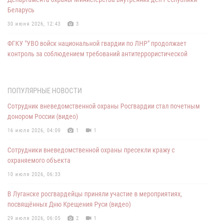
Беларусь
30 июня 2026, 12:43
3
ФГКУ "УВО войск национальной гвардии по ЛНР" продолжает
контроль за соблюдением требований антитеррористической
защищённости мест массового пребывания людей
16 июня 2026, 10:55
ПОПУЛЯРНЫЕ НОВОСТИ
Потерявшегося мальчика нашли росгвардейцы в ЛНР
Сотрудник вневедомственной охраны Росгвардии стал почетным
08 июня 2026, 14:55
донором России (видео)
Безопасность Вашего имущества - задача вневедомственной
16 июля 2026, 04:09
1
1
охраны Росгвардии
Сотрудники вневедомственной охраны пресекли кражу с
01 июня 2026, 09:16
1
охраняемого объекта
В ЛНР росгвардейцы приняли участие во Всероссийской
10 июля 2026, 06:33
экологической акции
В Луганске росгвардейцы приняли участие в мероприятиях,
01 июня 2026, 09:03
1
посвящённых Дню Крещения Руси (видео)
Росгвардейцы сдали кровь для пострадавших после атаки ВСУ на
29 июля 2026, 06:05
2
1