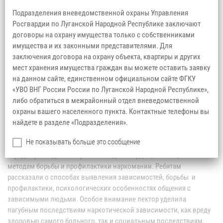
Подразделения вневедомственной охраны Управления
Росгвардии по Луганской Народной Республике заключают
договоры на охрану имущества только с собственниками
имущества и их законными представителями. Для
заключения договора на охрану объекта, квартиры и других
мест хранения имущества граждан вы можете оставить заявку
на данном сайте, единственном официальном сайте ФГКУ
«УВО ВНГ России России по Луганской Народной Республике»,
либо обратиться в межрайонный отдел вневедомственной
охраны вашего населенного пункта. Контактные телефоны вы
найдете в разделе «Подразделения».
20 декабря 2025 года психологом подразделения
Не показывать больше это сообщение
вневедомственной охраны проведено занятие с юнармейцами
города Краснодона в Музее Молодой Гвардии, посвященное
методам борьбы и профилактики наркомании. Ребятам
рассказали о способах выявления зависимостей, борьбы и
профилактики, психологических особенностях общения с
зависимыми людьми. Особое внимание лектор уделила
пагубным последствиям наркотической зависимости, как вреду
здоровью самого больного, так и социальным последствиям,