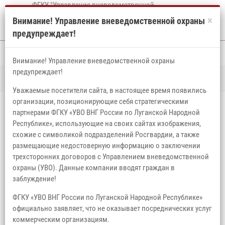
ФГКУ "Управление вневедомственной
охраны войск национальной гвардии
×
Внимание! Управление вневедомственной охраны
Российской Федерации по Луганской
предупреждает!
Народной Республике"
Внимание! Управление вневедомственной охраны
предупреждает!
Главная
Новости
Профилактика зависимостей — одно из важным
направлений политической работы.
Уважаемые посетители сайта, в настоящее время появились
организации, позиционирующие себя стратегическими
ПРОФИЛАКТИКА ЗАВИСИМОСТЕЙ —
партнерами ФГКУ «УВО ВНГ России по Луганской Народной
ОДНО ИЗ ВАЖНЫМ НАПРАВЛЕНИЙ
Республике», использующие на своих сайтах изображения,
схожие с символикой подразделений Росгвардии, а также
ПОЛИТИЧЕСКОЙ РАБОТЫ.
размещающие недостоверную информацию о заключении
трехсторонних договоров с Управлением вневедомственной
25 декабря 2025, 11:44
охраны (УВО). Данные компании вводят граждан в
заблуждение!
ФГКУ «УВО ВНГ России по Луганской Народной Республике»
официально заявляет, что не оказывает посреднических услуг
коммерческим организациям.