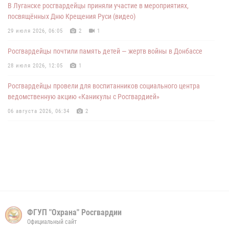
В Луганске росгвардейцы приняли участие в мероприятиях,
01 июня 2026, 09:16
1
посвящённых Дню Крещения Руси (видео)
В ЛНР росгвардейцы приняли участие во Всероссийской
29 июля 2026, 06:05
2
1
экологической акции
Росгвардейцы почтили память детей — жертв войны в Донбассе
01 июня 2026, 09:03
1
28 июля 2026, 12:05
1
Росгвардейцы провели для воспитанников социального центра
ведомственную акцию «Каникулы с Росгвардией»
06 августа 2026, 06:34
2
ФГУП "Охрана" Росгвардии
Официальный сайт