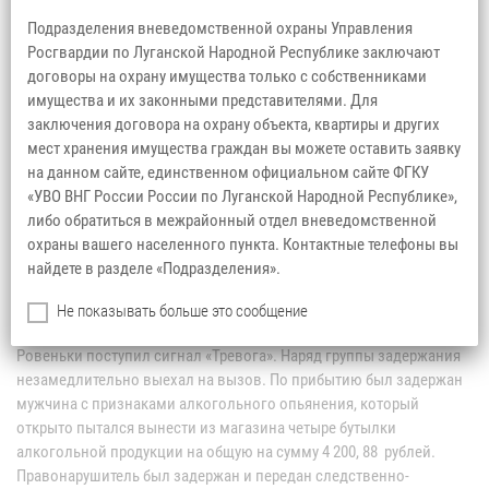
Подразделения вневедомственной охраны Управления
Росгвардии по Луганской Народной Республике заключают
договоры на охрану имущества только с собственниками
имущества и их законными представителями. Для
заключения договора на охрану объекта, квартиры и других
мест хранения имущества граждан вы можете оставить заявку
на данном сайте, единственном официальном сайте ФГКУ
«УВО ВНГ России России по Луганской Народной Республике»,
либо обратиться в межрайонный отдел вневедомственной
охраны вашего населенного пункта. Контактные телефоны вы
найдете в разделе «Подразделения».
Не показывать больше это сообщение
12 декабря 2025 года в 11.34 с охраняемого объекта в городе
Ровеньки поступил сигнал «Тревога». Наряд группы задержания
незамедлительно выехал на вызов. По прибытию был задержан
мужчина с признаками алкогольного опьянения, который
открыто пытался вынести из магазина четыре бутылки
алкогольной продукции на общую на сумму 4 200, 88 рублей.
Правонарушитель был задержан и передан следственно-