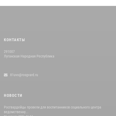
КОНТАКТЫ
291007
Луганская Народная Республика
81uvo@rosgvard.ru
НОВОСТИ
Росгвардейцы провели для воспитанников социального центра
ведомственну...