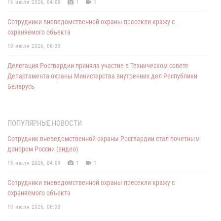
16 июля 2026, 04:09
1
1
Сотрудники вневедомственной охраны пресекли кражу с
охраняемого объекта
10 июля 2026, 06:33
Делегация Росгвардии приняла участие в Техническом совете
Департамента охраны Министерства внутренних дел Республики
Беларусь
30 июня 2026, 12:43
3
ФГКУ "УВО войск национальной гвардии по ЛНР" продолжает
ПОПУЛЯРНЫЕ НОВОСТИ
контроль за соблюдением требований антитеррористической
Сотрудник вневедомственной охраны Росгвардии стал почетным
защищённости мест массового пребывания людей
донором России (видео)
16 июня 2026, 10:55
16 июля 2026, 04:09
1
1
Потерявшегося мальчика нашли росгвардейцы в ЛНР
Сотрудники вневедомственной охраны пресекли кражу с
08 июня 2026, 14:55
охраняемого объекта
Безопасность Вашего имущества - задача вневедомственной
10 июля 2026, 06:33
охраны Росгвардии