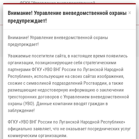
ФГКУ "Управление вневедомственной
охраны войск национальной гвардии
×
Внимание! Управление вневедомственной охраны
Российской Федерации по Луганской
предупреждает!
Народной Республике"
Внимание! Управление вневедомственной охраны
предупреждает!
Главная
Новости
Сотрудники вневедомственной охраны задержали
правонарушителя на охраняемом объекте
Уважаемые посетители сайта, в настоящее время появились
организации, позиционирующие себя стратегическими
СОТРУДНИКИ ВНЕВЕДОМСТВЕННОЙ
партнерами ФГКУ «УВО ВНГ России по Луганской Народной
ОХРАНЫ ЗАДЕРЖАЛИ
Республике», использующие на своих сайтах изображения,
схожие с символикой подразделений Росгвардии, а также
ПРАВОНАРУШИТЕЛЯ НА ОХРАНЯЕМОМ
размещающие недостоверную информацию о заключении
трехсторонних договоров с Управлением вневедомственной
ОБЪЕКТЕ
охраны (УВО). Данные компании вводят граждан в
заблуждение!
16 декабря 2025, 04:37
ФГКУ «УВО ВНГ России по Луганской Народной Республике»
официально заявляет, что не оказывает посреднических услуг
коммерческим организациям.